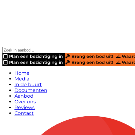
Plan een bezichtiging in
Breng een bod uit!
Waard
Plan een bezichtiging in
Breng een bod uit!
Waard
Home
Media
In de buurt
Documenten
Aanbod
Over ons
Reviews
Contact