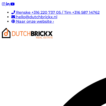
Renske +316 220 737 05 / Tim +316 587 14762
hello@dutchbrickx.nl
Naar onze website ›