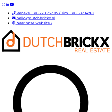
Renske +316 220 737 05 / Tim +316 587 14762
hello@dutchbrickx.nl
Naar onze website ›