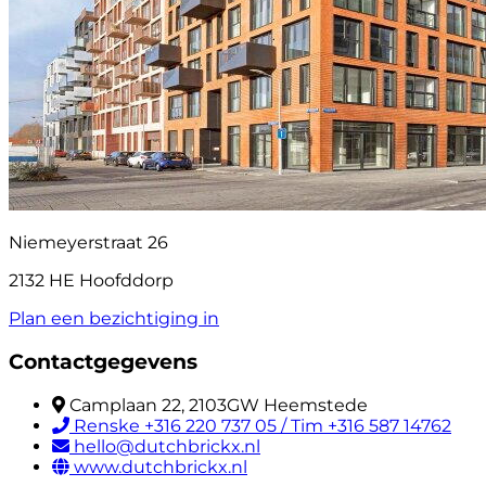
Niemeyerstraat 26
2132 HE Hoofddorp
Plan een bezichtiging in
Contactgegevens
Camplaan 22, 2103GW Heemstede
Renske +316 220 737 05 / Tim +316 587 14762
hello@dutchbrickx.nl
www.dutchbrickx.nl